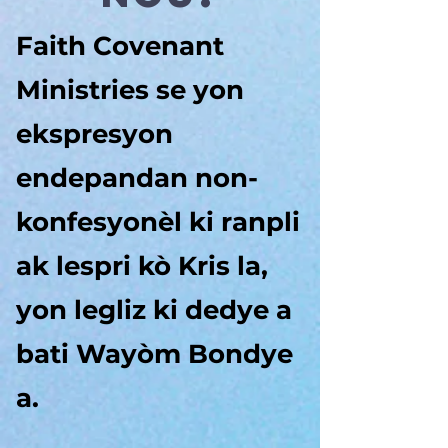
Faith Covenant
Ministries se yon
ekspresyon
endepandan non-
konfesyonèl ki ranpli
ak lespri kò Kris la,
yon legliz ki dedye a
bati Wayòm Bondye
a.