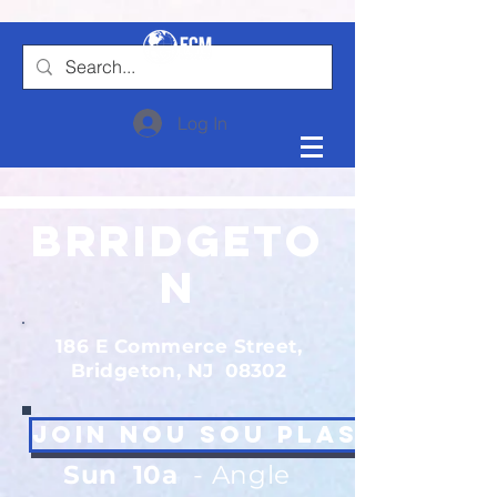
Log In
BRridgeto
n
186 E Commerce Street,
Bridgeton, NJ
08302
Join nou sou plas!
Sun
10a
- Angle