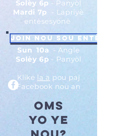
Solèy 6p
- Panyòl
Mardi 7p
- Lapriyè
entèsesyonè
Join nou sou entènèt!
Sun
10a
- Angle
Solèy 6p
- Panyòl
Klike
la a
pou paj
Facebook nou an
OMS
yo ye
nou?