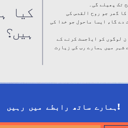
کیا ہ
ح تک پھیلے گی۔
عبادت کا گھر جو روح القدس کی
 دے گا، ایسا ماحول جو خدا کی
ہیں؟
ن لوگوں کو ایڈجسٹ کرنے کے
 شہر میں ہمارے رب کی زیارت
ہمارے ساتھ رابطے میں رہیں!
رائب