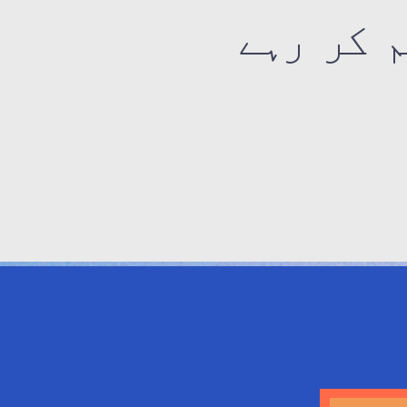
م کر رہے