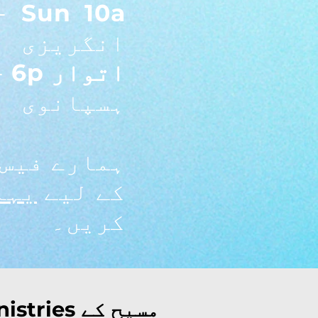
-
Sun
10a
انگریزی
اتوار 6p
-
ہسپانوی
ہمارے فیس 
کے لیے
یہا
کریں۔
Ministries