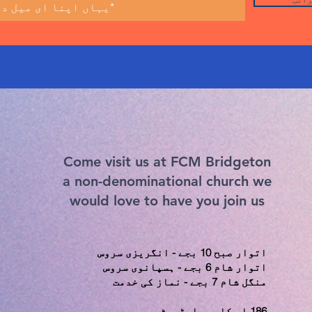
Come visit us at FCM Bridgeton
a non-denominational church we
would love to have you join us
اتوار صبح 10 بجے - انگریزی سروس
اتوار شام 6 بجے - ہسپانوی سروس
منگل شام 7 بجے - نماز کی خدمت
186 ای کامرس اسٹریٹ