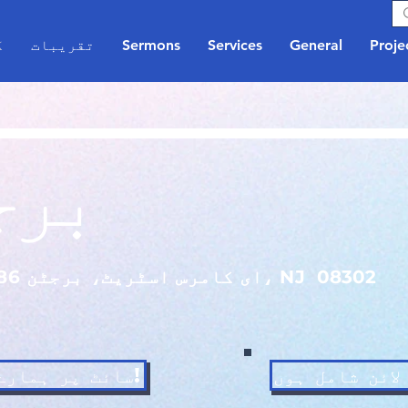
Proje
General
Services
Sermons
تقریبات
گ
برج
08302
186 ای کامرس اسٹریٹ، برجٹن، NJ
سائٹ پر ہمارے ساتھ شامل ہوں!