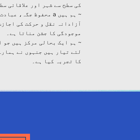
کی سطح سے شہر اور علاقائی سط
~ ہم ہیں a محفوظ جگہ، 
آزادانہ نقل و حرکت کی اجازت
موجودگی کا جشن مناتا ہے۔
~ ہم ایک بحالی مرکز ہیں جو ا
لئے تیار ہیں جنہوں نے ہمارے
کا تجربہ کیا ہے۔
سبسک