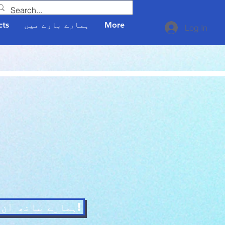
More
ہمارے بارے میں
cts
Log In
ہمارے ساتھ آن لائن شامل ہوں!