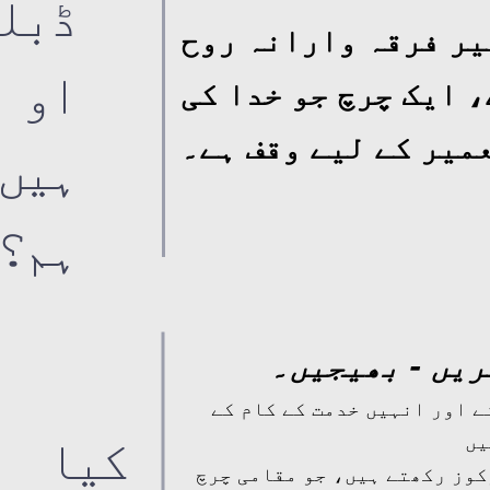
ڈبل
یر فرقہ وارانہ روح
او
 ایک چرچ جو خدا کی
میر کے لیے وقف ہے۔
ہیں
ہم؟
ریں - بھیجیں۔
ے اور انہیں خدمت کے کام کے
کیا
یں
مرکوز رکھتے ہیں، جو مقامی چرچ