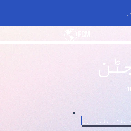
ھر
ٹن