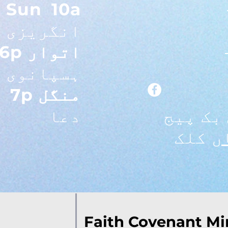
-
Sun
10a
انگریزی
اتوار 6p
ہسپانوی
منگل 7p
-
بک پیج
دعا
ں
کلک
Faith Covenant  مسیح کے