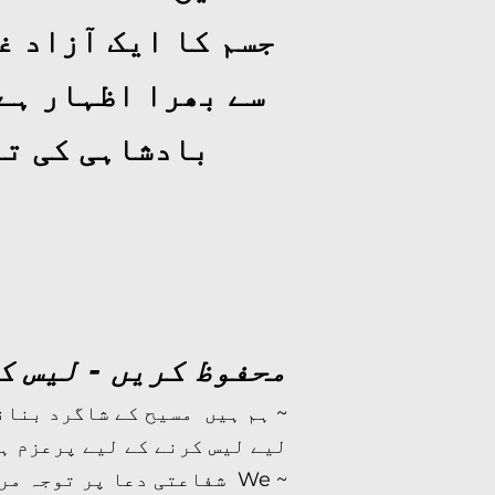
جسم کا ایک آزاد غ
سے بھرا اظہار ہے،
بادشاہی کی تع
محفوظ کریں - لیس ک
~ ہم ہیں
مسیح کے شاگرد بنان
لیے لیس کرنے کے لیے پرعزم ہ
~ We شفاعتی دعا پر توجہ 