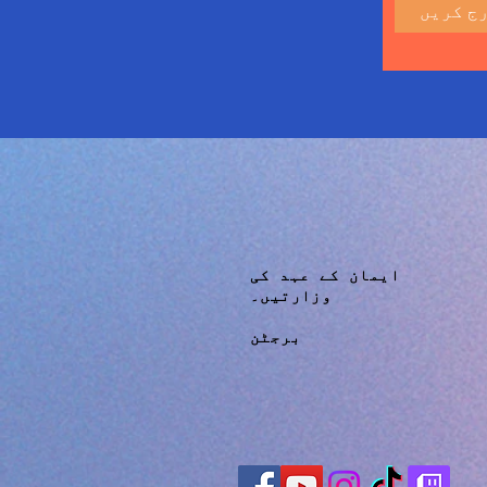
ایمان کے عہد کی
وزارتیں۔
برجٹن